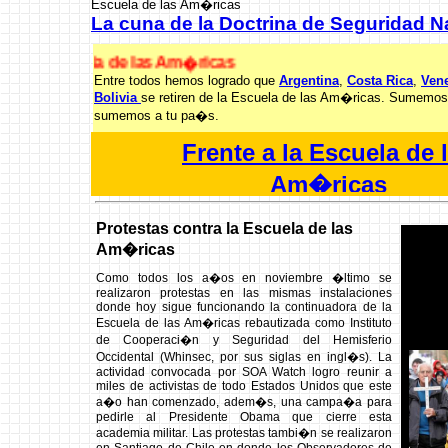
Escuela de las Am�ricas
La cuna de la Doctrina de Seguridad N
cuela de las Am�ricas
Entre todos hemos logrado que
Argentina
,
Costa Rica
,
Ven
Bolivia
se retiren de la Escuela de las Am�ricas. Sumem
sumemos a tu pa�s.
Frente a la Escuela de 
Am�ricas
Comisi�n de Justicia y Paz, Colombia
Protestas contra la Escuela de las
Am�ricas
Como todos los a�os en noviembre �ltimo se
realizaron protestas en las mismas instalaciones
donde hoy sigue funcionando la continuadora de la
Escuela de las Am�ricas rebautizada como Instituto
de Cooperaci�n y Seguridad del Hemisferio
Occidental (Whinsec, por sus siglas en ingl�s). La
actividad convocada por SOA Watch logro reunir a
miles de activistas de todo Estados Unidos que este
a�o han comenzado, adem�s, una campa�a para
pedirle al Presidente Obama que cierre esta
academia militar. Las protestas tambi�n se realizaron