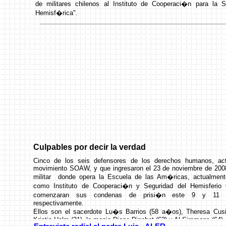
de militares chilenos al Instituto de Cooperaci�n para la S
Hemisf�rica".
Lea Carta a Michelle Bachelet
Culpables por decir la verdad
Cinco de los seis defensores de los derechos humanos, acti
movimiento SOAW, y que ingresaron el 23 de noviembre de 200
militar donde opera la Escuela de las Am�ricas, actualment
como Instituto de Cooperaci�n y Seguridad del Hemisferio O
comenzaran sus condenas de prisi�n este 9 y 11 
respectivamente.
Ellos son el sacerdote Lu�s Barrios (58 a�os), Theresa Cus
Kristin Holm (21), la monja Diane Pinchot (63) y Al Simmons (64)