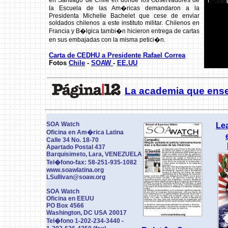
en Santiago de Chile en donde los Observadores de
la Escuela de las Am�ricas demandaron a la
Presidenta Michelle Bachelet que cese de enviar
soldados chilenos a este instituto militar. Chilenos en
Francia y B�lgica tambi�n hicieron entrega de cartas
en sus embajadas con la misma petici�n.
Carta de CEDHU a Presidente Rafael Correa
Fotos
Chile
-
SOAW
-
EE.UU
La academia que ense
SOA Watch
Lea
Oficina en Am�rica Latina
Calle 34 No. 18-70
Apartado Postal 437
Barquisimeto, Lara, VENEZUELA
Tel�fono-fax: 58-251-935-1082
www.soawlatina.org
LSullivan@soaw.org
SOA Watch
Oficina en EEUU
PO Box 4566
Washington, DC USA 20017
Tel�fono 1-202-234-3440 -