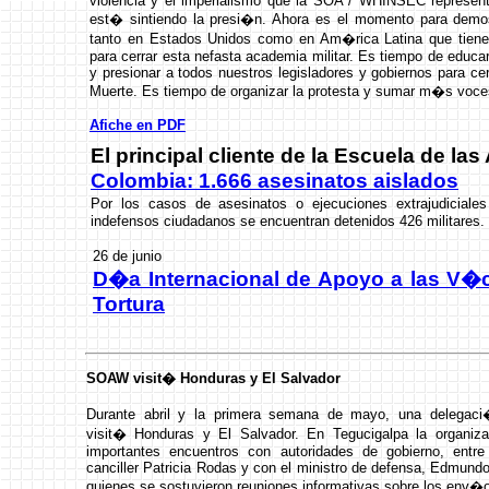
violencia y el imperialismo que la SOA / WHINSEC represen
est� sintiendo la presi�n. Ahora es el momento para demos
tanto en Estados Unidos como en Am�rica Latina que tiene
para cerrar esta nefasta academia militar. Es tiempo de educa
y presionar a todos nuestros legisladores y gobiernos para cer
Muerte. Es tiempo de organizar la protesta y sumar m�s voc
Afiche en PDF
El principal cliente de la Escuela de la
Colombia: 1.666 asesinatos aislados
Por los casos de asesinatos o ejecuciones extrajudiciale
indefensos ciudadanos se encuentran detenidos 426 militares.
26 de junio
D�a Internacional de Apoyo a las V�c
Tortura
SOAW visit� Honduras y El Salvador
Durante abril y la primera semana de mayo, una delega
visit� Honduras y El Salvador. En Tegucigalpa la organiz
importantes encuentros con autoridades de gobierno, entre
canciller Patricia Rodas y con el ministro de defensa, Edmundo
quienes se sostuvieron reuniones informativas sobre los env�