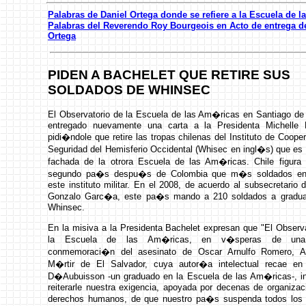
Palabras de Daniel Ortega donde se refiere a la Escuela de 
Palabras del Reverendo Roy Bourgeois en Acto de entrega del
Ortega
PIDEN A BACHELET QUE RETIRE SUS
SOLDADOS DE WHINSEC
El Observatorio de la Escuela de las Am�ricas en Santiago de 
entregado nuevamente una carta a la Presidenta Michelle 
pidi�ndole que retire las tropas chilenas del Instituto de Coop
Seguridad del Hemisferio Occidental (Whisec en ingl�s) que es
fachada de la otrora Escuela de las Am�ricas. Chile figura
segundo pa�s despu�s de Colombia que m�s soldados e
este instituto militar. En el 2008, de acuerdo al subsecretario 
Gonzalo Garc�a, este pa�s mando a 210 soldados a gradua
Whinsec.
En la misiva a la Presidenta Bachelet expresan que "El Observ
la Escuela de las Am�ricas, en v�speras de una
conmemoraci�n del asesinato de Oscar Arnulfo Romero, A
M�rtir de El Salvador, cuya autor�a intelectual recae en
D�Aubuisson -un graduado en la Escuela de las Am�ricas-, in
reiterarle nuestra exigencia, apoyada por decenas de organiza
derechos humanos, de que nuestro pa�s suspenda todos lo