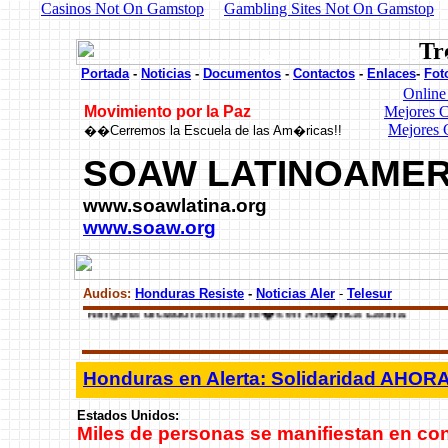
Casinos Not On Gamstop
Gambling Sites Not On Gamstop
Tr
Portada Noticias Art�culos Documentos Enlace
Portada
-
Noticias
-
Documentos
-
Contactos
-
Enlaces
-
Fot
Online
Mejores C
Movimiento por la Paz
Mejores 
��Cerremos la Escuela de las Am�ricas!!
Movil�zate, Act�a...!!!
SOAW LATINOAME
www.soawlatina.org
www.soaw.org
Solidaridad con Honduras
Ninguna dictadura militar m�s en Am�rica Latina.
Audios:
Honduras Resiste
-
Noticias Aler
-
Telesur
Honduras en Alerta: Solidaridad AHOR
Nuevo Informe sobre Honduras: Siguen violaciones a los 
Estados Unidos:
humanos
Miles de personas se manifiestan en con