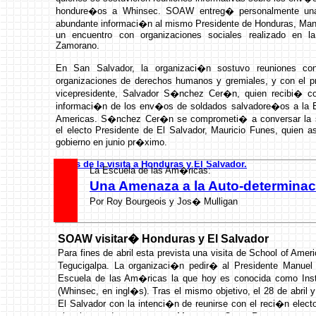
hondure�os a Whinsec. SOAW entreg� personalmente una
abundante informaci�n al mismo Presidente de Honduras, Man
un encuentro con organizaciones sociales realizado en la
Zamorano.
En San Salvador, la organizaci�n sostuvo reuniones co
organizaciones de derechos humanos y gremiales, y con el 
vicepresidente, Salvador S�nchez Cer�n, quien recibi� co
informaci�n de los env�os de soldados salvadore�os a la E
Americas. S�nchez Cer�n se comprometi� a conversar la 
el electo Presidente de El Salvador, Mauricio Funes, quien 
gobierno en junio pr�ximo.
Fotos de la visita a Honduras y El Salvador.
La Escuela de las Am�ricas:
Una Amenaza a la Auto-determina
Por Roy Bourgeois y Jos� Mulligan
SOAW visitar� Honduras y El Salvador
Para fines de abril esta prevista una visita de School of Ame
Tegucigalpa. La organizaci�n pedir� al Presidente Manuel 
Escuela de las Am�ricas la que hoy es conocida como Insti
(Whinsec, en ingl�s). Tras el mismo objetivo, el 28 de abr
El Salvador con la intenci�n de reunirse con el reci�n elect