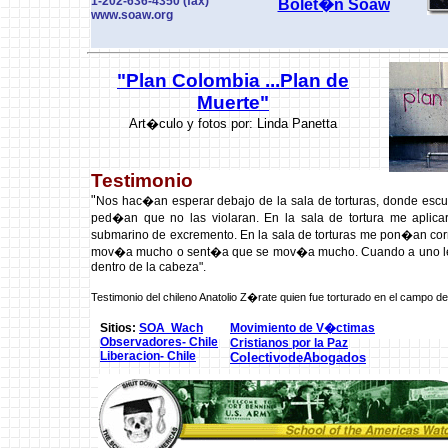
1-202-636-4350 (fax)
Bolet�n Soaw
www.soaw.org
"Plan Colombia ...Plan de
Muerte"
Art�culo y fotos por: Linda Panetta
Testimonio
"
Nos hac�an esperar debajo de la sala de torturas, donde escuc
ped�an que no las violaran. En la sala de tortura me aplicar
submarino de excremento. En la sala de torturas me pon�an corri
mov�a mucho o sent�a que se mov�a mucho. Cuando a uno le po
dentro de la cabeza".
Testimonio del chileno Anatolio Z�rate quien fue torturado en el campo 
Sitios:
SOA Wach
Movimiento de V�ctimas
Observadores- Chile
Cristianos por la Paz
Liberacion- Chile
ColectivodeAbogados