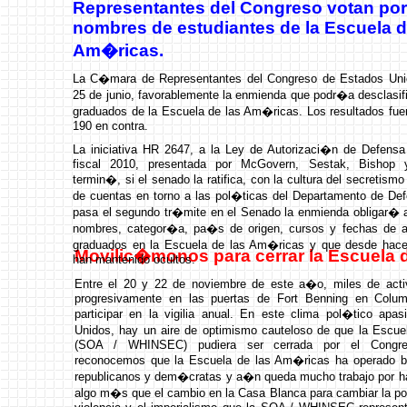
Representantes del Congreso votan por 
nombres de estudiantes de la Escuela d
Am�ricas.
La C�mara de Representantes del Congreso de Estados Uni
25 de junio, favorablemente la enmienda que podr�a desclasif
graduados de la Escuela de las Am�ricas. Los resultados fuer
190 en contra.
La iniciativa HR 2647, a la Ley de Autorizaci�n de Defens
fiscal 2010, presentada por McGovern, Sestak, Bishop 
termin�, si el senado la ratifica, con la cultura del secretismo
de cuentas en torno a las pol�ticas del Departamento de De
pasa el segundo tr�mite en el Senado la enmienda obligar� a
nombres, categor�a, pa�s de origen, cursos y fechas de as
graduados en la Escuela de las Am�ricas y que desde ha
Movilic�monos para cerrar la Escuela d
han mantenido ocultos.
Entre el 20 y 22 de noviembre de este a�o, miles de acti
progresivamente en las puertas de Fort Benning en Colum
participar en la vigilia anual. En este clima pol�tico apa
Unidos, hay un aire de optimismo cauteloso de que la Escu
(SOA / WHINSEC) pudiera ser cerrada por el Congre
reconocemos que la Escuela de las Am�ricas ha operado ba
republicanos y dem�cratas y a�n queda mucho trabajo por h
algo m�s que el cambio en la Casa Blanca para cambiar la pol