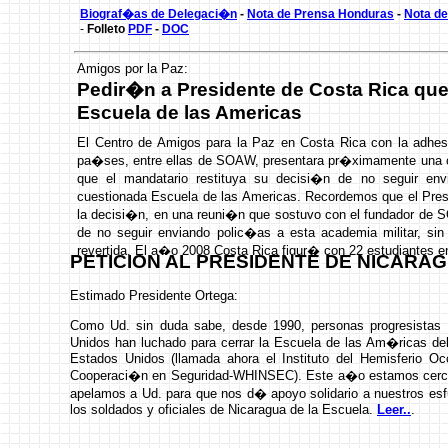
elecci�n nada menos que a Monse�or Oscar Romero.
Biograf�as de Delegaci�n
-
Nota de Prensa Honduras
-
Nota de
-
Folleto
PDF
-
DOC
Amigos por la Paz:
Pedir�n a Presidente de Costa Rica que 
Escuela de las Americas
El Centro de Amigos para la Paz en Costa Rica con la adhes
pa�ses, entre ellas de SOAW, presentara pr�ximamente una ca
que el mandatario restituya su decisi�n de no seguir env
cuestionada Escuela de las Americas. Recordemos que el Pre
la decisi�n, en una reuni�n que sostuvo con el fundador de 
de no seguir enviando polic�as a esta academia militar, si
revertida. El a�o 2008 Costa Rica figur� con 22 estudiantes e
PETICION AL PRESIDENTE DE NICARA
Estimado Presidente Ortega:
Como Ud. sin duda sabe, desde 1990, personas progresistas 
Unidos han luchado para cerrar la Escuela de las Am�ricas del 
Estados Unidos (llamada ahora el Instituto del Hemisferio Occ
Cooperaci�n en Seguridad-WHINSEC). Este a�o estamos cerca 
apelamos a Ud. para que nos d� apoyo solidario a nuestros es
los soldados y oficiales de Nicaragua de la Escuela.
Leer..
.