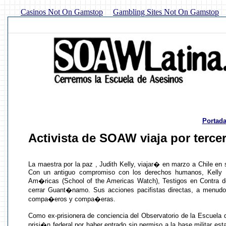
Casinos Not On Gamstop
Gambling Sites Not On Gamstop
Portad
Activista de SOAW viaja por tercer
La maestra por la paz , Judith Kelly, viajar� en marzo a Chile 
Con un antiguo compromiso con los derechos humanos, Kelly a
Am�ricas (School of the Americas Watch), Testigos en Contra de
cerrar Guant�namo. Sus acciones pacifistas directas, a menud
compa�eros y compa�eras.
Como ex-prisionera de conciencia del Observatorio de la Escuela
prisi�n federal por haber entrado sin permiso a la base militar est