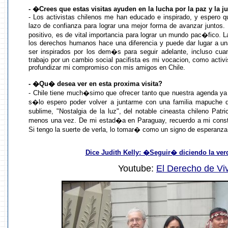
- �Crees que estas visitas ayuden en la lucha por la paz y la ju
- Los activistas chilenos me han educado e inspirado, y espero
lazo de confianza para lograr una mejor forma de avanzar juntos.
positivo, es de vital importancia para lograr un mundo pac�fico.
los derechos humanos hace una diferencia y puede dar lugar a u
ser inspirados por los dem�s para seguir adelante, incluso cuand
trabajo por un cambio social pacifista es mi vocacion, como activ
profundizar mi compromiso con mis amigos en Chile.
- �Qu� desea ver en esta proxima visita?
- Chile tiene much�simo que ofrecer tanto que nuestra agenda ya 
s�lo espero poder volver a juntarme con una familia mapuche
sublime, "Nostalgia de la luz", del notable cineasta chileno Pat
menos una vez. De mi estad�a en Paraguay, recuerdo a mi constel
Si tengo la suerte de verla, lo tomar� como un signo de esperanza
Dice Judith Kelly: �Seguir� diciendo la ve
Youtube:
El Derecho de Viv