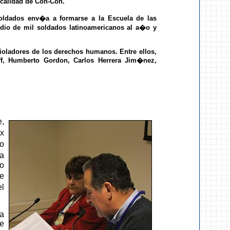
cali
dad de Con-Con.
ldados env�a a formarse a la Escuela de las
dio de mil soldados latinoamericanos al a�o y
oladores de los derechos humanos. Entre ellos,
ff, Humberto Gordon, Carlos Herrera Jim�nez,
e,
ex
io
a
do
de
l
ma
de