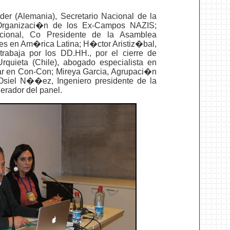
ider (Alemania), Secretario Nacional de la
, Organizaci�n de los Ex-Campos NAZIS;
nacional, Co Presidente de la Asamblea
res en Am�rica Latina; H�ctor Aristiz�bal,
rabaja por los DD.HH., por el cierre de
uieta (Chile), abogado especialista en
ar en Con-Con; Mireya Garcia, Agrupaci�n
Osiel N��ez, Ingeniero presidente de la
rador del panel.