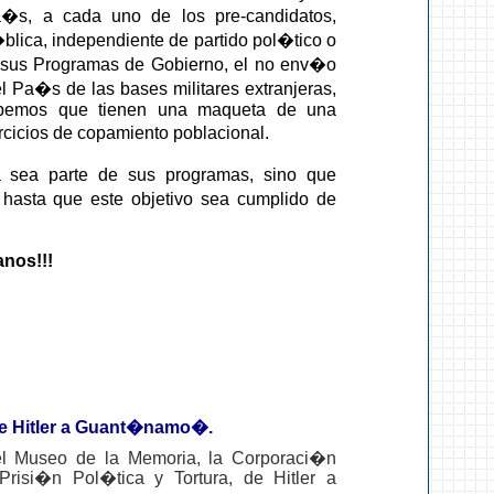
�s, a cada uno de los pre-candidatos,
blica, independiente de partido pol�tico o
 sus Programas de Gobierno, el no env�o
el Pa�s de las bases militares extranjeras,
bemos que tienen una maqueta de una
rcicios de copamiento poblacional.
 sea parte de sus programas, sino que
hasta que este objetivo sea cumplido de
anos!!!
de Hitler a Guant�namo�.
del Museo de la Memoria, la Corporaci�n
risi�n Pol�tica y Tortura, de Hitler a