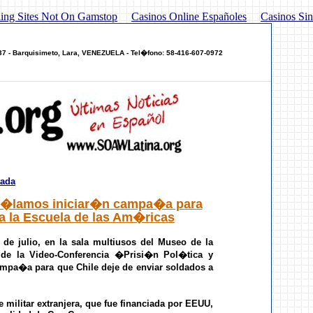
ing Sites Not On Gamstop
Casinos Online Españoles
Casinos Sin
437 - Barquisimeto, Lara, VENEZUELA - Tel�fono: 58-416-607-0972
tada
y �lamos iniciar�n campa�a para
 a la Escuela de las Am�ricas
de julio, en la sala multiusos del Museo de la
de la Video-Conferencia �Prisi�n Pol�tica y
mpa�a para que Chile deje de enviar soldados a
militar extranjera, que fue financiada por EEUU,