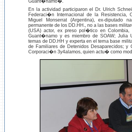
Guant�namo�.
En la actividad participaron el Dr. Ulrich Schne
Federaci�n Internacional de la Resistencia
Miguel Monserrat (Argentina), ex-diputado 
permanente de los DD.HH., no a las bases milita
(USA) actor, ex preso pol�tico en Colombia, t
Guant�namo y es miembro de SOAW; Julia Urq
temas de DD.HH y experta en el tema base milit
de Familiares de Detenidos Desaparecidos; y 
Corporaci�n 3y4alamos, quien actu� como mode