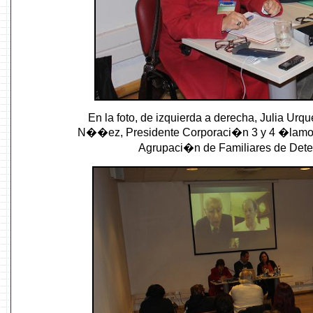
En la foto, de izquierda a derecha, Julia U
N��ez, Presidente Corporaci�n 3 y 4 �lamos;
Agrupaci�n de Familiares de Det