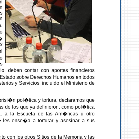
un
en
s
n
,
o
�
ex
el
o
os
o, deben contar con aportes financieros
e Estado sobre Derechos Humanos en todos
erios y Servicios, incluido el Ministerio de
prisi�n pol�tica y tortura, declaramos que
 de los que ya definieron, como pol�tica
. a la Escuela de las Am�ricas u otro
 les ense�a a torturar y asesinar a sus
to con los otros Sitios de la Memoria y las