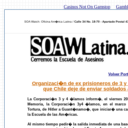
Casinos Not On Gamstop
Gambl
SOA Watch: Oficina Am�rica Latina /
Calle 34 No. 18-70 - Apartado Postal 
Volver Por
Organizaci�n de ex prisioneros de 3 
que Chile deje de enviar soldados
La Corporaci�n 3 y 4 �lamos inform�, el viernes 20 
Memoria, la Corporaci�n 3y4 �lamos, en el marco 
Tortura, de Hitler a Guant�namo�, que iniciar� una ca
la Escuela de las Am�ricas.
Al mismo tiempo pedir� la salida inmediata de una base 