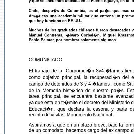
y que se encuentra ubicada en el Fuerte Aguayo, en la lo
Chile, despu�s de Colombia, es el pa�s que mas so
Am�ricas una academia militar que entrena un prome
que hoy funciona en EE.UU..
Muchos de los graduados chilenos fueron destacados vi
Manuel Contreras, �lvaro Corbal�n, Miguel Krassno
Pablo Belmar, por nombrar solamente algunos.
COMUNICADO
El trabajo de la Corporaci�n 3y4 �lamos tien
como objetivo principal, la recuperaci�n del 
campo de detenidos de 3 y 4 �lamos , como Sit
de la Memoria hist�rica de nuestro pa�s. Est
tarea principal, se encuentra bastante avanza
ya que esta en tr�mite el decreto del Ministerio 
Educaci�n, que declara la casona y parte de
recinto de visitas, Monumento Nacional.
Aspiramos a que en un plazo breve, bajo la for
de un comodato, hacernos cargo del ex campo 