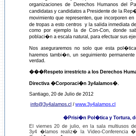
organizaciones de Derechos Humanos del Pa
candidatas y candidatos a Presidente de la Rep�
movimiento que representen, que incorporen en
de tropas a esto centros y la salida inmediata d
como por ejemplo la de Con-Con, donde sa
poblaci�n a escala natural, para efectuar sus eje
Nos aseguraremos no solo que esta pol�tica
haremos tambi�n, un seguimiento permanente 
verdad.
���Respeto irrestricto a los Derechos Hum
Directiva �Corporaci�n 3y4alamos�.
Santiago, 20 de Julio de 2012
info@3y4alamos.cl
/
www.3y4alamos.cl
�Prisi�n Pol�tica y Tortura, 
El viernes 20 de julio, en la sala multiusos 
3y4 �lamos realiz� la Video-Conferencia �P