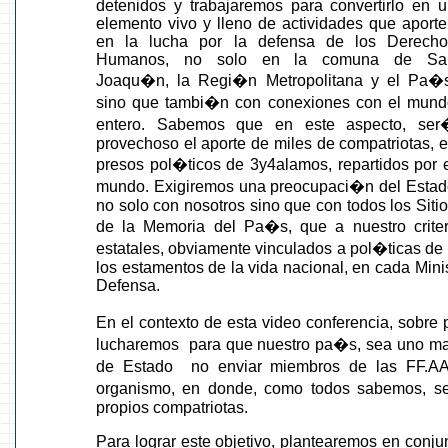
detenidos y trabajaremos para convertirlo en 
elemento vivo y lleno de actividades que aport
en la lucha por la defensa de los Derecho
Humanos, no solo en la comuna de Sa
Joaqu�n, la Regi�n Metropolitana y el Pa�s
sino que tambi�n con conexiones con el mund
entero. Sabemos que en este aspecto, ser
provechoso el aporte de miles de compatriotas, 
presos pol�ticos de 3y4alamos, repartidos por 
mundo. Exigiremos una preocupaci�n del Estad
no solo con nosotros sino que con todos los Siti
de la Memoria del Pa�s, que a nuestro criteri
estatales, obviamente vinculados a pol�ticas d
los estamentos de la vida nacional, en cada Minist
Defensa.
En el contexto de esta video conferencia, sobre 
lucharemos para que nuestro pa�s, sea uno mas
de Estado no enviar miembros de las FF.AA
organismo, en donde, como todos sabemos, se
propios compatriotas.
Para lograr este objetivo, plantearemos en conjun