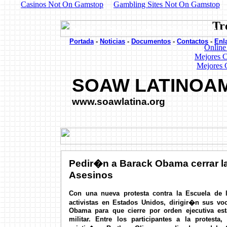
Casinos Not On Gamstop
Gambling Sites Not On Gamstop
Tr
Portada Noticias Art�culos Documentos Enl
Portada
-
Noticias
-
Documentos
-
Contactos
-
Enl
Online
Mejores C
Mejores 
SOAW LATINOA
www.soawlatina.org
Pedir�n a Barack Obama cerrar l
Asesinos
Con una nueva protesta contra la Escuela de 
activistas en Estados Unidos, dirigir�n sus vo
Obama para que cierre por orden ejecutiva es
militar. Entre los participantes a la protesta