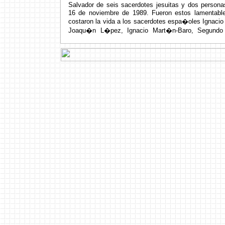
Salvador de seis sacerdotes jesuitas y dos perso
16 de noviembre de 1989. Fueron estos lamentable
costaron la vida a los sacerdotes espa�oles Ignaci
Joaqu�n L�pez, Ignacio Mart�n-Baro, Segund
Moreno, adem�s de Elba y Celina Ramos, los que die
al movimiento SOAW cuando su fundador, el sa
descubri� los v�nculos de la Escuela de las Am�ri