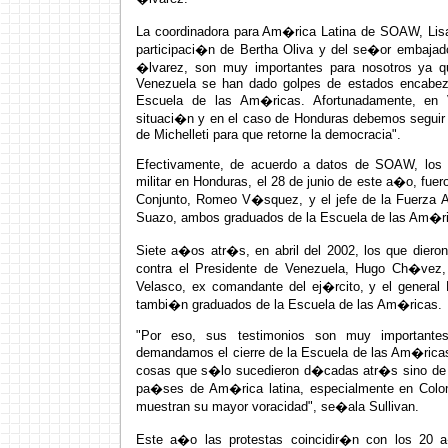
La coordinadora para Am�rica Latina de SOAW, Lisa 
participaci�n de Bertha Oliva y del se�or embajad
�lvarez, son muy importantes para nosotros ya 
Venezuela se han dado golpes de estados encabez
Escuela de las Am�ricas. Afortunadamente, en V
situaci�n y en el caso de Honduras debemos seguir 
de Michelleti para que retorne la democracia".
Efectivamente, de acuerdo a datos de SOAW, los 
militar en Honduras, el 28 de junio de este a�o, fuer
Conjunto, Romeo V�squez, y el jefe de la Fuerza A
Suazo, ambos graduados de la Escuela de las Am�r
Siete a�os atr�s, en abril del 2002, los que dieron 
contra el Presidente de Venezuela, Hugo Ch�vez
Velasco, ex comandante del ej�rcito, y el gener
tambi�n graduados de la Escuela de las Am�ricas.
"Por eso, sus testimonios son muy importante
demandamos el cierre de la Escuela de las Am�ric
cosas que s�lo sucedieron d�cadas atr�s sino de 
pa�ses de Am�rica latina, especialmente en Colo
muestran su mayor voracidad", se�ala Sullivan.
Este a�o las protestas coincidir�n con los 20 