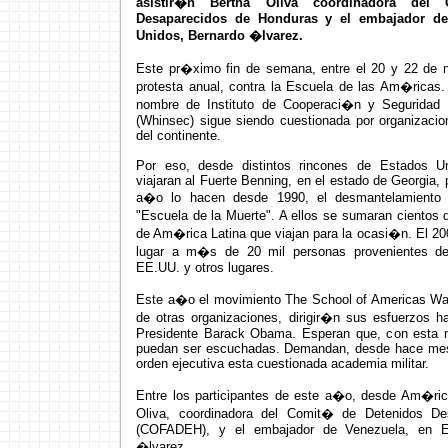
asistir�n Bertha Oliva coordinadora del
Desaparecidos de Honduras y el embajador de
Unidos, Bernardo �lvarez.
Este pr�ximo fin de semana, entre el 20 y 22 de n
protesta anual, contra la Escuela de las Am�ricas.
nombre de Instituto de Cooperaci�n y Seguridad d
(Whinsec) sigue siendo cuestionada por organizac
del continente.
Por eso, desde distintos rincones de Estados Un
viajaran al Fuerte Benning, en el estado de Georgia
a�o lo hacen desde 1990, el desmantelamiento
"Escuela de la Muerte". A ellos se sumaran cientos
de Am�rica Latina que viajan para la ocasi�n. El 200
lugar a m�s de 20 mil personas provenientes d
EE.UU. y otros lugares.
Este a�o el movimiento The School of Americas Wa
de otras organizaciones, dirigir�n sus esfuerzos h
Presidente Barack Obama. Esperan que, con esta n
puedan ser escuchadas. Demandan, desde hace mes
orden ejecutiva esta cuestionada academia militar.
Entre los participantes de este a�o, desde Am�rica
Oliva, coordinadora del Comit� de Detenidos De
(COFADEH), y el embajador de Venezuela, en E
�lvarez.