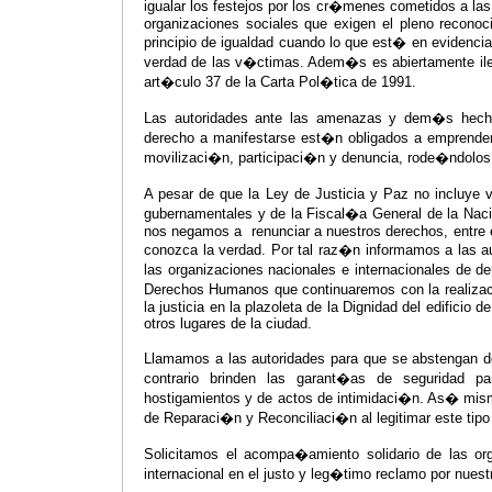
igualar los festejos por los cr�menes cometidos a la
organizaciones sociales que exigen el pleno recono
principio de igualdad cuando lo que est� en evidencia e
verdad de las v�ctimas. Adem�s es abiertamente ileg
art�culo 37 de la Carta Pol�tica de 1991.
Las autoridades ante las amenazas y dem�s hecho
derecho a manifestarse est�n obligados a emprender
movilizaci�n, participaci�n y denuncia, rode�ndolo
A pesar de que la Ley de Justicia y Paz no incluye
gubernamentales y de la Fiscal�a General de la Nac
nos negamos a renunciar a nuestros derechos, entre el
conozca la verdad. Por tal raz�n informamos a las aut
las organizaciones nacionales e internacionales de
Derechos Humanos que continuaremos con la realizac
la justicia en la plazoleta de la Dignidad del edificio 
otros lugares de la ciudad.
Llamamos a las autoridades para que se abstengan de 
contrario brinden las garant�as de seguridad p
hostigamientos y de actos de intimidaci�n. As� mi
de Reparaci�n y Reconciliaci�n al legitimar este tip
Solicitamos el acompa�amiento solidario de las o
internacional en el justo y leg�timo reclamo por nues