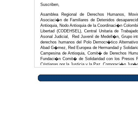
Suscriben,
Asamblea Regional de Derechos Humanos, Mov
Asociaci�n de Familiares de Detenidos desapareci
Antioquia, Nodo Antioquia de la Coordinaci�n Colomb
Libertad (CODEHSEL), Central Unitaria de Trabajado
Asonal Judicial, Red Juvenil de Medell�n, Grupo int
derechos humanos del Polo Democr�tico Alternativ
Abad G�mez, Red Europea de Hermandad y Solidarida
Campesina de Antioquia, Comit� de Derechos Human
Fundaci�n Comit� de Solidaridad con los Presos P
Cristianas por la Justicia y la Paz, Corporaci�n Jur�d
Medell�n, 13 de junio de 2007
VISITE LA PAGINA DEL MOVIMIENTO
www.movimientodevictimas.org