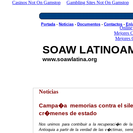
Casinos Not On Gamstop
Gambling Sites Not On Gamstop
Tr
Portada Noticias Art�culos Documentos Enl
Portada
-
Noticias
-
Documentos
-
Contactos
-
Enl
Online
Mejores C
Mejores 
SOAW LATINOA
www.soawlatina.org
Noticias
Campa�a memorias contra el sile
cr�menes de estado
Nos unimos para contribuir a la recuperaci�n de 
Antioquia a partir de la verdad de las v�ctimas, sens