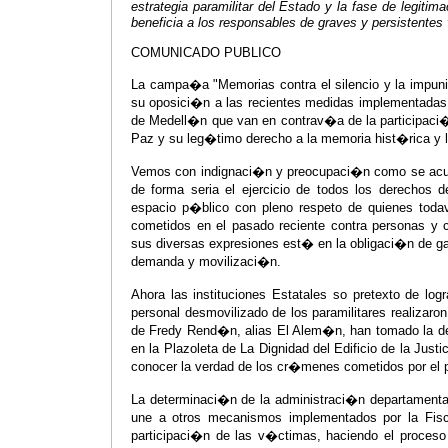
estrategia paramilitar del Estado y la fase de legit
beneficia a los responsables de graves y persistente
COMUNICADO PUBLICO
La campa�a "Memorias contra el silencio y la impu
su oposici�n a las recientes medidas implementadas
de Medell�n que van en contrav�a de la participaci�
Paz y su leg�timo derecho a la memoria hist�rica y l
Vemos con indignaci�n y preocupaci�n como se acum
de forma seria el ejercicio de todos los derechos
espacio p�blico con pleno respeto de quienes toda
cometidos en el pasado reciente contra personas 
sus diversas expresiones est� en la obligaci�n de g
demanda y movilizaci�n.
Ahora las instituciones Estatales so pretexto de lo
personal desmovilizado de los paramilitares realizaron
de Fredy Rend�n, alias El Alem�n, han tomado la det
en la Plazoleta de La Dignidad del Edificio de la Jus
conocer la verdad de los cr�menes cometidos por el 
La determinaci�n de la administraci�n departamental
une a otros mecanismos implementados por la Fisc
participaci�n de las v�ctimas, haciendo el proceso 