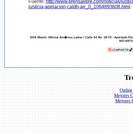
Fuente:
http://www.prensalibre.com/noticias/justi
justicia-apelacion-caldh-ajr_0_1064893608.html
SOA Watch: Oficina Am�rica Latina /
Calle 34 No. 18-70 - Apartado Po
607-0972
Tr
Online
Mejores C
Mejores 