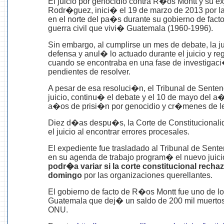
El juicio por genocidio contra R�os Montt y su ex
Rodr�guez, inici� el 19 de marzo de 2013 por l
en el norte del pa�s durante su gobierno de facto
guerra civil que vivi� Guatemala (1960-1996).
Sin embargo, al cumplirse un mes de debate, la j
defensa y anul� lo actuado durante el juicio y r
cuando se encontraba en una fase de investigac
pendientes de resolver.
A pesar de esa resoluci�n, el Tribunal de Senten
juicio, continu� el debate y el 10 de mayo del
a�os de prisi�n por genocidio y cr�menes de 
Diez d�as despu�s, la Corte de Constitucionali
el juicio al encontrar errores procesales.
El expediente fue trasladado al Tribunal de Sent
en su agenda de trabajo program� el nuevo juici
podr�a variar si la corte constitucional recha
domingo
por las organizaciones querellantes.
El gobierno de facto de R�os Montt fue uno de lo
Guatemala que dej� un saldo de 200 mil muertos
ONU.