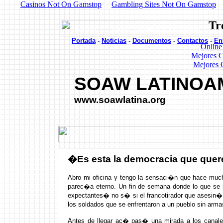
Casinos Not On Gamstop
Gambling Sites Not On Gamstop
Tr
Portada Noticias Art�culos Documentos En
Portada
-
Noticias
-
Documentos
-
Contactos
-
En
Online
Mejores C
Mejores 
SOAW LATINOA
www.soawlatina.org
�Es esta la democracia que quer
Abro mi oficina y tengo la sensaci�n que hace mu
parec�a eterno. Un fin de semana donde lo que se i
expectantes� no s� si el francotirador que asesin
los soldados que se enfrentaron a un pueblo sin arma
Antes de llegar ac� pas� una mirada a los canales