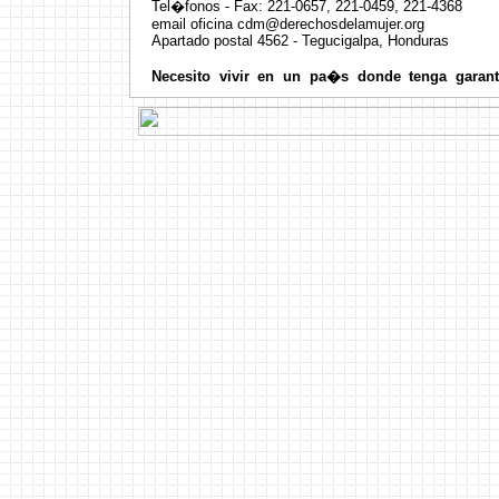
Tel�fonos - Fax: 221-0657, 221-0459, 221-4368
email oficina
cdm@derechosdelamujer.org
Apartado postal 4562 - Tegucigalpa, Honduras
Necesito vivir en un pa�s donde tenga garant
convenci�n de los derechos de la juventud para 
americana de derechos humanos para las y lo
terrorismo... La tortura... La desaparici�n forzada.