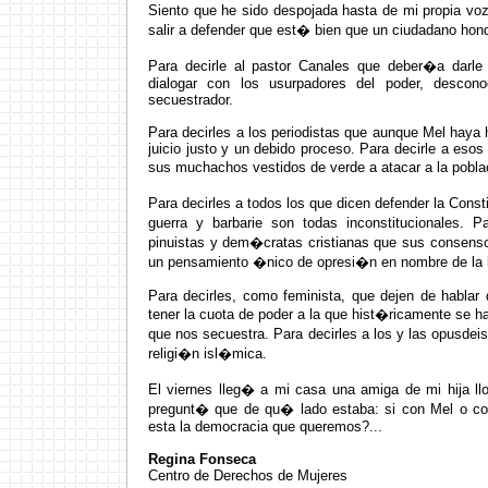
Siento que he sido despojada hasta de mi propia vo
salir a defender que est� bien que un ciudadano hon
Para decirle al pastor Canales que deber�a darl
dialogar con los usurpadores del poder, desco
secuestrador.
Para decirles a los periodistas que aunque Mel haya 
juicio justo y un debido proceso. Para decirle a eso
sus muchachos vestidos de verde a atacar a la pobl
Para decirles a todos los que dicen defender la Cons
guerra y barbarie son todas inconstitucionales. Par
pinuistas y dem�cratas cristianas que sus consens
un pensamiento �nico de opresi�n en nombre de la l
Para decirles, como feminista, que dejen de habla
tener la cuota de poder a la que hist�ricamente se h
que nos secuestra. Para decirles a los y las opusdei
religi�n isl�mica.
El viernes lleg� a mi casa una amiga de mi hija llo
pregunt� que de qu� lado estaba: si con Mel o con
esta la democracia que queremos?...
Regina Fonseca
Centro de Derechos de Mujeres