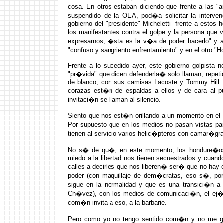
cosa. En otros estaban diciendo que frente a las
suspendido de la OEA, pod�a solicitar la interv
gobierno del "presidente" Micheletti frente a estos 
los manifestantes contra el golpe y la persona que 
expresarnos, �sta es la v�a de poder hacerlo" y al 
"confuso y sangriento enfrentamiento" y en el otro "
Frente a lo sucedido ayer, este gobierno golpista 
"pr�vida" que dicen defenderla� solo llaman, repet
de blanco, con sus camisas Lacoste y Tommy Hill F
corazas est�n de espaldas a ellos y de cara al
invitaci�n se llaman al silencio.
Siento que nos est�n orillando a un momento en el 
Por supuesto que en los medios no pasan vistas pa
tienen al servicio varios helic�pteros con camar�gra
No s� de qu�, en este momento, los hondure�os d
miedo a la libertad nos tienen secuestrados y cuand
calles a decirles que nos liberen� ser� que no hay ot
poder (con maquillaje de dem�cratas, eso s�, por
sigue en la normalidad y que es una transici�n a
Ch�vez), con los medios de comunicaci�n, el ej�rci
com�n invita a eso, a la barbarie.
Pero como yo no tengo sentido com�n y no me gus