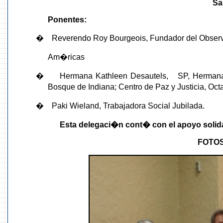
Sa
Ponentes
:
�
Reverendo Roy Bourgeois, Fundador del Observa
Am�ricas
�
Hermana Kathleen Desautels,
SP, Hermanas
Bosque de Indiana; Centro de Paz y Justicia, Oc
�
Paki Wieland, Trabajadora Social Jubilada.
Esta delegaci�n cont� con el apoyo solid
FOTO