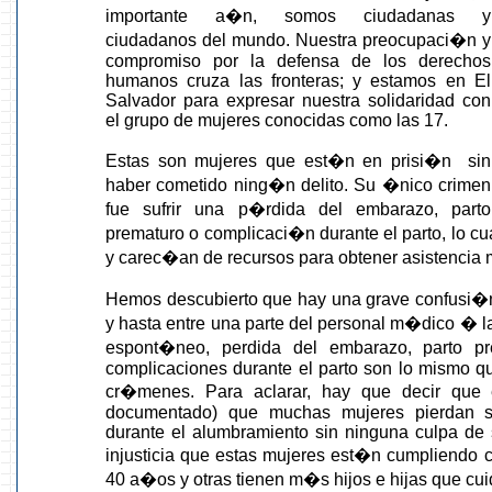
importante a�n, somos ciudadanas y
ciudadanos del mundo. Nuestra preocupaci�n y
compromiso por la defensa de los derechos
humanos cruza las fronteras; y estamos en El
Salvador para expresar nuestra solidaridad con
el grupo de mujeres conocidas como las 17.
Estas son mujeres que est�n en prisi�n sin
haber cometido ning�n delito. Su �nico crimen
fue sufrir una p�rdida del embarazo, parto
prematuro o complicaci�n durante el parto, lo cua
y carec�an de recursos para obtener asistencia
Hemos descubierto que hay una grave confusi�n 
y hasta entre una parte del personal m�dico � la
espont�neo, perdida del embarazo, parto pr
complicaciones durante el parto son lo mismo qu
cr�menes. Para aclarar, hay que decir que 
documentado) que muchas mujeres pierdan s
durante el alumbramiento sin ninguna culpa de
injusticia que estas mujeres est�n cumpliendo 
40 a�os y otras tienen m�s hijos e hijas que cui