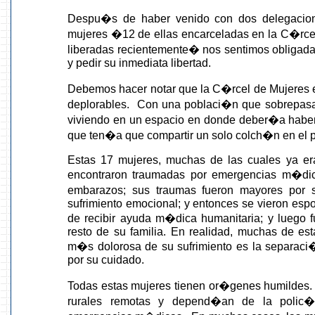
Despu�s de haber venido con dos delegacione
mujeres �12 de ellas encarceladas en la C�rcel 
liberadas recientemente� nos sentimos obligadas
y pedir su inmediata libertad.
Debemos hacer notar que la C�rcel de Mujeres e
deplorables. Con una poblaci�n que sobrepasa
viviendo en un espacio en donde deber�a haber
que ten�a que compartir un solo colch�n en el p
Estas 17 mujeres, muchas de las cuales ya era
encontraron traumadas por emergencias m�dic
embarazos; sus traumas fueron mayores por s
sufrimiento emocional; y entonces se vieron esp
de recibir ayuda m�dica humanitaria; y luego f
resto de su familia. En realidad, muchas de es
m�s dolorosa de su sufrimiento es la separaci�
por su cuidado.
Todas estas mujeres tienen or�genes humildes
rurales remotas y depend�an de la polic�