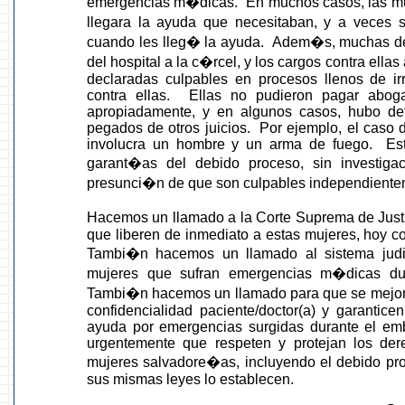
emergencias m�dicas. En muchos casos, las muj
llegara la ayuda que necesitaban, y a veces
cuando les lleg� la ayuda. Adem�s, muchas de 
del hospital a la c�rcel, y los cargos contra ell
declaradas culpables en procesos llenos de irr
contra ellas. Ellas no pudieron pagar abog
apropiadamente, y en algunos casos, hubo de
pegados de otros juicios. Por ejemplo, el caso 
involucra un hombre y un arma de fuego. Est
garant�as del debido proceso, sin investiga
presunci�n de que son culpables independiente
Hacemos un llamado a la Corte Suprema de Justic
que liberen de inmediato a estas mujeres, hoy 
Tambi�n hacemos un llamado al sistema judic
mujeres que sufran emergencias m�dicas du
Tambi�n hacemos un llamado para que se mejore
confidencialidad paciente/doctor(a) y garantic
ayuda por emergencias surgidas durante el e
urgentemente que respeten y protejan los de
mujeres salvadore�as, incluyendo el debido pr
sus mismas leyes lo establecen.