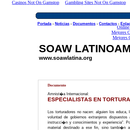
Casinos Not On Gamstop
Gambling Sites Not On Gamstop
Tr
Portada Noticias Art�culos Documentos Enla
Portada
-
Noticias
-
Documentos
-
Contactos
-
Enla
Online
Mejores C
Mejores 
SOAW LATINOA
www.soawlatina.org
Documento
Amnist�a Internacional:
ESPECIALISTAS EN TORTUR
Los torturadores no nacen: alguien los educa
voluntad de gobiernos extranjeros dispuestos
instrucci�n y conocimientos y experiencia". Pon
material destinado a ese fin, sino tambi�n a