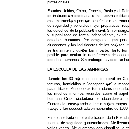
profesionales".
Estados Unidos, China, Francia, Rusia y el Rei
de instrucci�n destinada a las fuerzas militar
esta instrucci�n podr�a beneficiar a las comuni
de seguridad y policiales mejor preparadas, re
los derechos de la poblaci�n civil. Sin embarg
y supervisada de forma independiente, existe e
derechos humanos. Por desgracia, gran parte
ciudadanos y los legisladores de los pa�ses i
se transmiten y qui�n los imparte. Tanto los
posible para ocultar la transferencia de conoc
derechos humanos. Sin embargo, a veces se ha
LA ESCUELA DE LAS AM�RICAS
Durante los 30 a�os de conflicto civil en G
torturas, homicidios y "desaparici�n" a mano
paramilitares. Aunque sus torturadores nunca fuero
los muchos informes recibidos sobre el papel
hermana Ortiz, ciudadana estadounidense, 
Guatemala, ense�ando a leer a ni�os mayas.
trabajo y fue secuestrada en noviembre de 1989.
2007 - SOAW LATINOAMERI
Fui secuestrada en el patio trasero de la Posad
fuerzas de seguridad guatemaltecas. Me llevaro
varias veces. Me quemaron con cigarrillos la