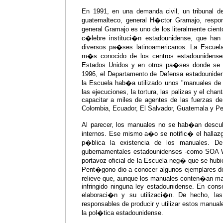
En 1991, en una demanda civil, un tribunal d
guatemalteco, general H�ctor Gramajo, respon
general Gramajo es uno de los literalmente cien
c�lebre instituci�n estadounidense, que han
diversos pa�ses latinoamericanos. La Escuela
m�s conocido de los centros estadounidense
Estados Unidos y en otros pa�ses donde se im
1996, el Departamento de Defensa estadouniden
la Escuela hab�a utilizado unos "manuales de 
las ejecuciones, la tortura, las palizas y el c
capacitar a miles de agentes de las fuerzas de
Colombia, Ecuador, El Salvador, Guatemala y P
Al parecer, los manuales no se hab�an descub
internos. Ese mismo a�o se notific� el hallaz
p�blica la existencia de los manuales. De
gubernamentales estadounidenses -como SOA Wa
portavoz oficial de la Escuela neg� que se hub
Pent�gono dio a conocer algunos ejemplares de 
relieve que, aunque los manuales conten�an mat
infringido ninguna ley estadounidense. En cons
elaboraci�n y su utilizaci�n. De hecho, las
responsables de producir y utilizar estos manual
la pol�tica estadounidense.