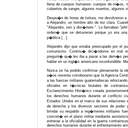
llena de cuerpos humanos: cuerpos de ni�os, m
cubiertos de sangre, algunos muertos, algunos vi
Despu�s de horas de tortura, me devolvieron a 
a Alejandro, un hombre alto de tez clara. Cuand
"Alejandro, ven y divi�rtete ". Lo llamaban "jef
orden� que se detuvieran porque yo era un
p�blica [...].
Alejandro dijo que estaba preocupado por el pu
comunismo. Continu� dici�ndome en mal esp
pregunt� qu� les iba a pasar a las dem�s per
hablar en un ingl�s americano inconfundible. Me 
Nunca se ha podido confirmar plenamente la ide
a�os noventa corroboraron que la Agencia Centr
a las fuerzas militares guatemaltecas reforzand
oficiales en t�cnicas brutales de contrai
Esclarecimiento Hist�rico creada posteriormen
los derechos humanos durante el conflicto ci
Estados Unidos en el marco de sus relaciones e
de derecha y los diversos sectores de poder
brindar su respaldo a reg�menes militares fue
concret� en el plano militar mediante asistencia
entrenar a la oficialidad en la guerra contrainsu
derechos humanos durante el enfrentamiento ar