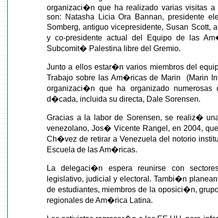
organizaci�n que ha realizado varias visitas a
son: Natasha Licia Ora Bannan, presidente ele
Somberg, antiguo vicepresidente, Susan Scott, a
y co-presidente actual del Equipo de las Am
Subcomit� Palestina libre del Gremio.
Junto a ellos estar�n varios miembros del equ
Trabajo sobre las Am�ricas de Marin (Marin Int
organizaci�n que ha organizado numerosas 
d�cada, incluida su directa, Dale Sorensen.
Gracias a la labor de Sorensen, se realiz� un
venezolano, Jos� Vicente Rangel, en 2004, que
Ch�vez de retirar a Venezuela del notorio instit
Escuela de las Am�ricas.
La delegaci�n espera reunirse con sectores
legislativo, judicial y electoral. Tambi�n planea
de estudiantes, miembros de la oposici�n, grup
regionales de Am�rica Latina.