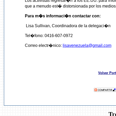
Los activistas regresar�n a los EE.UU. para info
que a menudo est� distorsionada por los medios 
Para m�s informaci�n contactar con:
Lisa Sullivan, Coordinadora de la delegaci�n
Tel�fono: 0416-607-0972
Correo electr�nico:
lisavenezuela@gmail.com
Volver Por
Tr