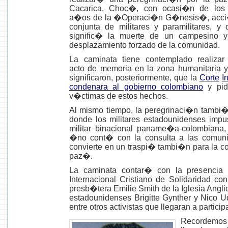
Cacarica, Choc�, con ocasi�n de los
a�os de la �Operaci�n G�nesis�, acc
conjunta de militares y paramilitares, y 
signific� la muerte de un campesino y
desplazamiento forzado de la comunidad.
La caminata tiene contemplado realizar
acto de memoria en la zona humanitaria y
significaron, posteriormente, que la
Corte
I
condenara al gobierno colombiano
y pid
v�ctimas de estos hechos.
Al mismo tiempo, la peregrinaci�n tamb
donde los militares estadounidenses impu
militar binacional paname�a-colombiana
�no cont� con la consulta a las comunida
convierte en un traspi� tambi�n para la c
paz�.
La caminata contar� con la presencia 
Internacional Cristiano de Solidaridad co
presb�tera Emilie Smith de la Iglesia Angli
estadounidenses Brigitte Gynther y Nico U
entre otros activistas que llegaran a participa
Recordemos