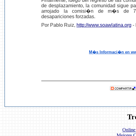
Finalmente, luego del regreso de las comun
de desplazamiento, la comunidad sigue pad
arrojado la comisi�n de m�s de 7
desapariciones forzadas.
Por Pablo Ruiz,
http://www.soawlatina.
org
-
M�s Informaci�n en ww
Tr
Online
Mejores C