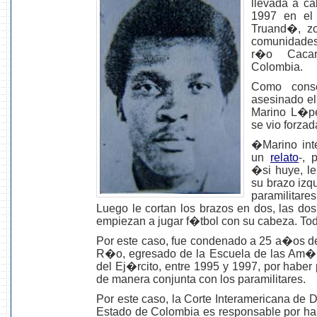
llevada a ca
1997 en e
Truand�, zo
comunidades
r�o Cacar
Colombia.
Como conse
asesinado el
Marino L�pe
se vio forza
�Marino inte
un
relato
-, 
�si huye, le
su brazo izq
paramilitare
Luego le cortan los brazos en dos, las dos 
empiezan a jugar f�tbol con su cabeza. To
Por este caso, fue condenado a 25 a�os de 
R�o, egresado de la Escuela de las Am�r
del Ej�rcito, entre 1995 y 1997, por haber
de manera conjunta con los paramilitares.
Por este caso, la Corte Interamericana 
Estado de Colombia es responsable por ha