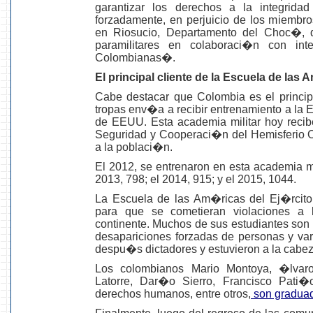
garantizar los derechos a la integrid
forzadamente, en perjuicio de los miembr
en Riosucio, Departamento del Choc�, 
paramilitares en colaboraci�n con in
Colombianas�.
El principal cliente de la Escuela de las
Cabe destacar que Colombia es el princ
tropas env�a a recibir entrenamiento a la 
de EEUU. Esta academia militar hoy recib
Seguridad y Cooperaci�n del Hemisferio
a la poblaci�n.
El 2012, se entrenaron en esta academia mi
2013, 798; el 2014, 915; y el 2015, 1044.
La Escuela de las Am�ricas del Ej�rcit
para que se cometieran violaciones a
continente. Muchos de sus estudiantes son 
desapariciones forzadas de personas y var
despu�s dictadores y estuvieron a la cabez
Los colombianos Mario Montoya, �lvaro
Latorre, Dar�o Sierro, Francisco Pati�
derechos humanos, entre otros,
son gradua