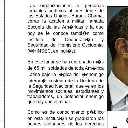
Las organizaciones y personas
firmantes pedimos al presidente de
los Estados Unidos, Barack Obama,
cerrar la academia militar llamada
Escuela de las Am�ricas y la que
hoy se le conoce tambi�n como
Instituto de Cooperaci�n y
Seguridad del Hemisferio Occidental
(WHINSEC, en ingl�s).
En este lugar se han entrenado m�s
de 65 mil soldados de toda Am�rica
Latina bajo la l�gica del �enemigo
interno�, sustento de la Doctrina de
la Seguridad Nacional, que ve en los
movimientos sociales, estudiantes y
trabajadores, un potencial enemigo
que hay que eliminar.
Como es de conocimiento p�blico
en esta instituci�n se graduaron los
peores violadores de los derechos