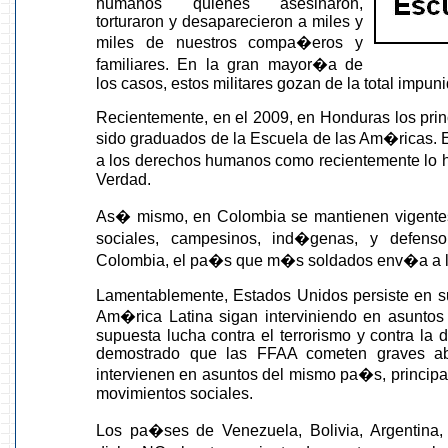
humanos quienes asesinaron,
torturaron y desaparecieron a miles y
miles de nuestros compa�eros y
familiares. En la gran mayor�a de
los casos, estos militares gozan de la total impun
Recientemente, en el 2009, en Honduras los prin
sido graduados de la Escuela de las Am�ricas. E
a los derechos humanos como recientemente lo 
Verdad.
As� mismo, en Colombia se mantienen vigente
sociales, campesinos, ind�genas, y defens
Colombia, el pa�s que m�s soldados env�a a l
Lamentablemente, Estados Unidos persiste en s
Am�rica Latina sigan interviniendo en asuntos 
supuesta lucha contra el terrorismo y contra la 
demostrado que las FFAA cometen graves a
intervienen en asuntos del mismo pa�s, principa
movimientos sociales.
Los pa�ses de Venezuela, Bolivia, Argentina