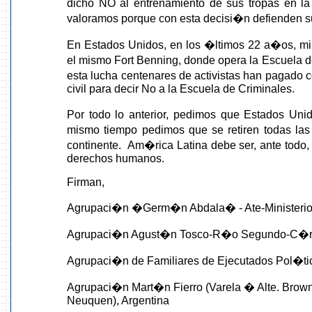
dicho NO al entrenamiento de sus tropas en l
valoramos porque con esta decisi�n defienden 
En Estados Unidos, en los �ltimos 22 a�os, mil
el mismo Fort Benning, donde opera la Escuela 
esta lucha centenares de activistas han pagado 
civil para decir No a la Escuela de Criminales.
Por todo lo anterior, pedimos que Estados Unid
mismo tiempo pedimos que se retiren todas las
continente. Am�rica Latina debe ser, ante todo, u
derechos humanos.
Firman,
Agrupaci�n �Germ�n Abdala� - Ate-Ministerio 
Agrupaci�n Agust�n Tosco-R�o Segundo-C�rd
Agrupaci�n de Familiares de Ejecutados Pol�ti
Agrupaci�n Mart�n Fierro (Varela � Alte. Brow
Neuquen), Argentina