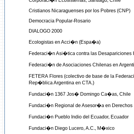
Corporaci�n Ecosistemas, Santiago, Chile
Cristianos Nicaraguenses por los Pobres (CNP)
Democracia Popular-Rosario
DIALOGO 2000
Ecologistas en Acci�n (Espa�a)
Federaci�n Asi�tica contra las Desapariciones 
Federaci�n de Asociaciones Chilenas en Argen
FETERA Flores (colectivo de base de la Federac
Rep�blica Argentina en CTA.)
Fundaci�n 1367 Jos� Domingo Ca�as, Chile
Fundaci�n Regional de Asesor�a en Derecho
Fundaci�n Pueblo Indio del Ecuador, Ecuador
Fundaci�n Diego Lucero, A.C., M�xico