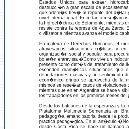
Estados Unidos para extraer hidrocar
destrucci�n a gran escala de ecosistema
que adem�s llev� al repunte del d�lar y
nivel internacional. Entre tanto rese�amo
la hidroel�ctrica de Belomonte, mientras
resiste contra la represa de Agua Zarca. 
civilizatoria mientras avanza el modelo capita
En materia de Derechos Humanos, el mome
atravesamos situaciones cr�ticas y en 
organizaci�n social y popular para procur
bolet�n entrevista �Como vive un indocu
presenta como detr�s del tratamiento de i
esconden dram�ticas situaciones que
deportaciones masivas y un sentimiento d
econ�mico gringo se aprovecha de la m
mismos se rese�an casos de violaciones 
mientras que en en Argentina se hace visibl
los trabajadores en los primeros meses del 
Desde los balcones de la esperanza y la re
Plataforma Multimedia Sementeia en Br
pedagog�a emancipatoria desde la prod
practica pedag�gica. En el art�culo �No 
desde Costa Rica se hace un llamado a d