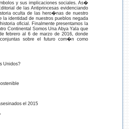
mbolos y sus implicaciones sociales. As�
ditorial de las Antiprincesas evidenciando
istoria oculta de las hero�nas de nuestro
 la identidad de nuestros pueblos negada
historia oficial. Finalmente presentamos la
ntro Continental Somos Una Abya Yala que
de febrero al 6 de marzo de 2016, donde
s conjuntas sobre el futuro com�n como
s Unidos?
sostenible
sesinados el 2015
�