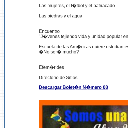
Las mujeres, el f�tbol y el patriacado
Las piedras y el agua
Encuentro
"J�venes tejiendo vida y unidad popular e
Escuela de las Am�ricas quiere estudiante
�No ser� mucho?
Efem�rides
Directorio de Sitios
Descargar Bolet�n N�mero 08