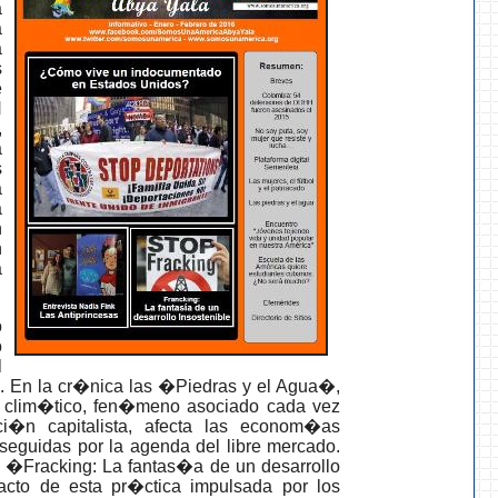
a
a
a
s
e
H
,
a
s
a
a
n
n
a
o
o
l
s. En la cr�nica las �Piedras y el Agua�,
 clim�tico, fen�meno asociado cada vez
i�n capitalista, afecta las econom�as
seguidas por la agenda del libre mercado.
o �Fracking: La fantas�a de un desarrollo
acto de esta pr�ctica impulsada por los