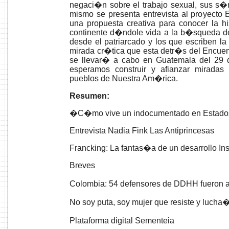
negaci�n sobre el trabajo sexual, sus s�
mismo se presenta entrevista al proyecto E
una propuesta creativa para conocer la h
continente d�ndole vida a la b�squeda de
desde el patriarcado y los que escriben la 
mirada cr�tica que esta detr�s del Encue
se llevar� a cabo en Guatemala del 29 
esperamos construir y afianzar mirada
pueblos de Nuestra Am�rica.
Resumen:
�C�mo vive un indocumentado en Estado
Entrevista Nadia Fink Las Antiprincesas
Francking: La fantas�a de un desarrollo In
Breves
Colombia: 54 defensores de DDHH fueron a
No soy puta, soy mujer que resiste y lucha
Plataforma digital Sementeia