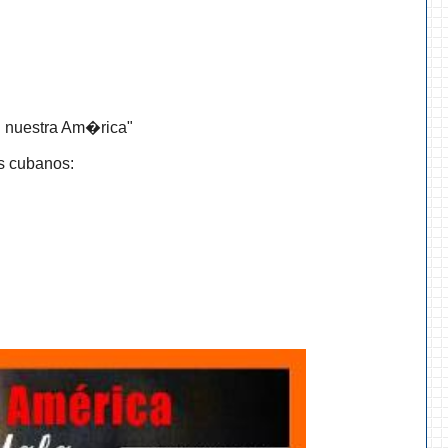
n nuestra Am�rica"
s cubanos: