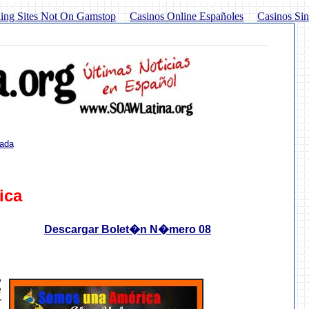
ing Sites Not On Gamstop
Casinos Online Españoles
Casinos Sin
tada
ica
Descargar Bolet�n N�mero 08
,
e
r