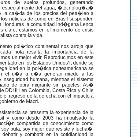
buros de suelos profundos, generando
s, especialmente del agua; �tecnolog�a�
 la ca�da de los precios del petr�leo a
s los noticias de como en Brasil suspenden
 en Honduras la comunidad ind�gena Lenca
Es claro, estamos en el momento de crisis
lista contra la vida.
nto pol�tico continental nos arroja que
cada nota resalta la importancia de la
arnos un mejor vivir. Reproducimos en este
mentado en los Estados Unidos?, donde se
legalidad en la pol�tica norteamericana se
 en el d�a a d�a generan miedo a las
e inseguridad humana, mientras el sistema
ano de obra migrante sin papeles. As�
de DDHH en Colombia, Costa Rica y Chile
e el regreso de la derecha con el impacto a
gobierno de Macri.
sistencia se presenta la experiencia de la
asil y como desde 2003 ha impulsado la
ucci�n compartida de conocimiento como
soy puta, soy mujer que resiste y lucha�,
ebatir y combatir en la cotidianidad la