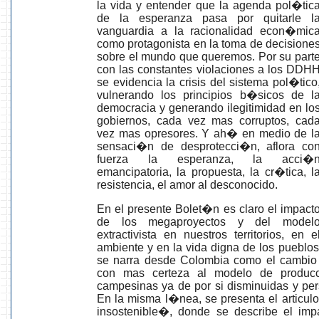
la vida y entender que la agenda pol�tic
de la esperanza pasa por quitarle l
vanguardia a la racionalidad econ�mic
como protagonista en la toma de decisione
sobre el mundo que queremos. Por su part
con las constantes violaciones a los DDH
se evidencia la crisis del sistema pol�tico
vulnerando los principios b�sicos de l
democracia y generando ilegitimidad en lo
gobiernos, cada vez mas corruptos, cad
vez mas opresores. Y ah� en medio de l
sensaci�n de desprotecci�n, aflora co
fuerza la esperanza, la acci�
emancipatoria, la propuesta, la cr�tica, l
resistencia, el amor al desconocido.
En el presente Bolet�n es claro el impact
de los megaproyectos y del model
extractivista en nuestros territorios, en e
ambiente y en la vida digna de los pueblo
se narra desde Colombia como el cambio
con mas certeza al modelo de producc
campesinas ya de por si disminuidas y per
En la misma l�nea, se presenta el articul
insostenible�, donde se describe el imp